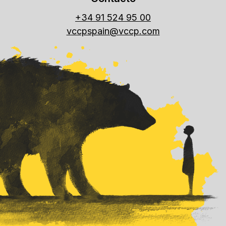
+34 91 524 95 00
vccpspain@vccp.com