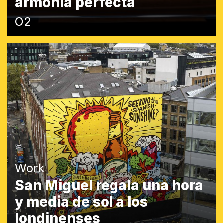
armonía perfecta
O2
Work
San Miguel regala una hora
y media de sol a los
londinenses