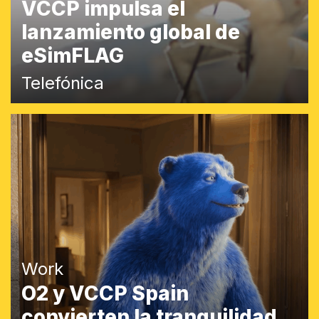
VCCP impulsa el
lanzamiento global de
eSimFLAG
Telefónica
Work
O2 y VCCP Spain
convierten la tranquilidad