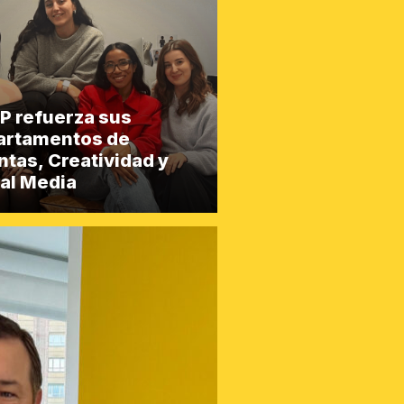
P refuerza sus
artamentos de
tas, Creatividad y
al Media