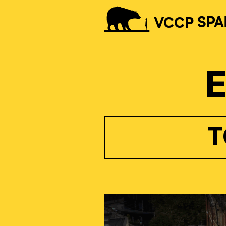
VCCP
SPA
T