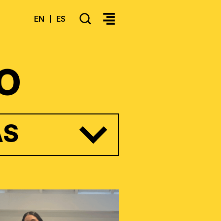
SEARCH
EN
ES
>Select your language
O
AS