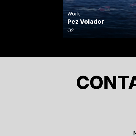
Work
Pez Volador
O2
CONT