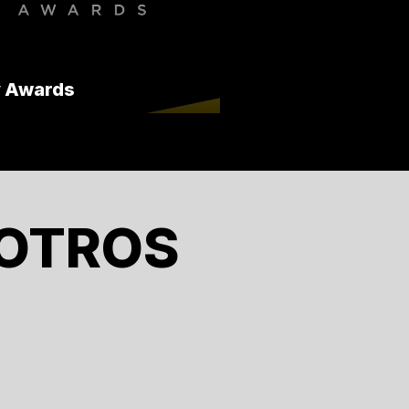
y Awards
OTROS