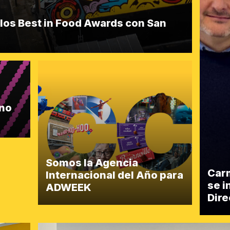
 los Best in Food Awards con San
ino
Somos la Agencia
Car
Internacional del Año para
se 
ADWEEK
Dire