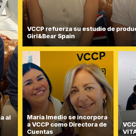
VCCP refuerza su estudio de produ
Girl&Bear Spain
María Imedio se incorpora
a al
a VCCP como Directora de
VCCP
Cuentas
VIT