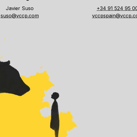
Javier Suso
+34 91 524 95 0
suso@vccp.com
vccpspain@vccp.