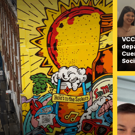
VCC
dep
Cuen
Soci