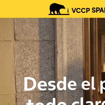
VCCP
SPA