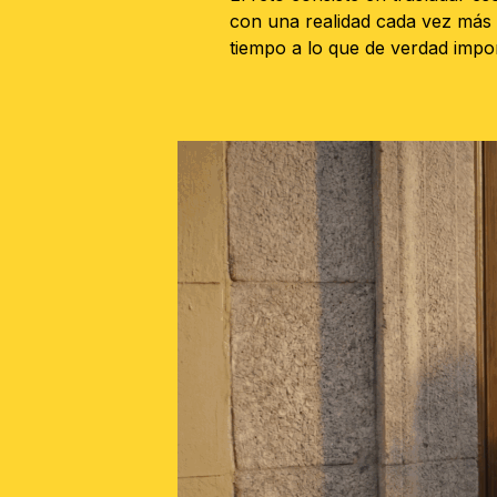
con una realidad cada vez más 
tiempo a lo que de verdad impor