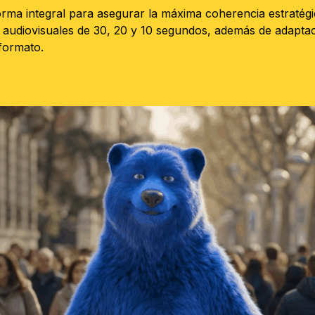
orma integral para asegurar la máxima coherencia estratégi
 audiovisuales de 30, 20 y 10 segundos, además de adaptaci
 formato.