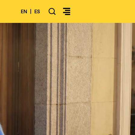
SEARCH
EN
ES
>Select your language