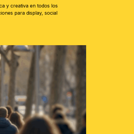
ca y creativa en todos los
ones para display, social