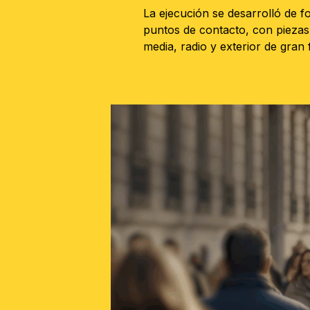
La ejecución se desarrolló de f
puntos de contacto, con piezas
media, radio y exterior de gran