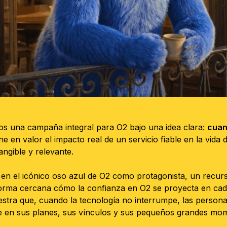
s una campaña integral para O2 bajo una idea clara:
cuan
 en valor el impacto real de un servicio fiable en la vida
angible y relevante.
en el icónico oso azul de O2 como protagonista, un recur
e forma cercana cómo la confianza en O2 se proyecta en ca
uestra que, cuando la tecnología no interrumpe, las person
se en sus planes, sus vínculos y sus pequeños grandes mo