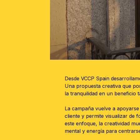
Desde VCCP Spain desarrollamo
Una propuesta creativa que pone
la tranquilidad en un beneficio t
La campaña vuelve a apoyarse 
cliente y permite visualizar d
este enfoque, la creatividad m
mental y energía para centrar