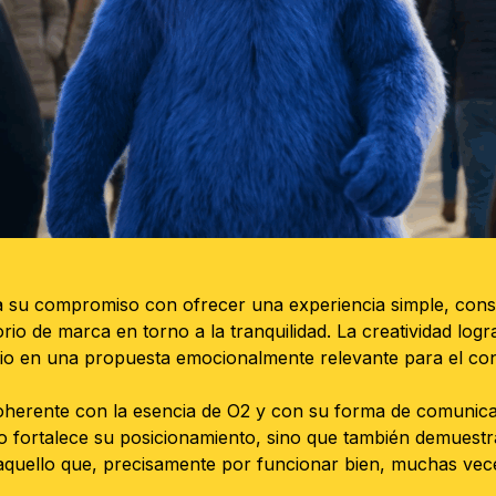
su compromiso con ofrecer una experiencia simple, consis
io de marca en torno a la tranquilidad. La creatividad logr
io en una propuesta emocionalmente relevante para el co
herente con la esencia de O2 y con su forma de comunicar: 
o fortalece su posicionamiento, sino que también demuest
aquello que, precisamente por funcionar bien, muchas vec