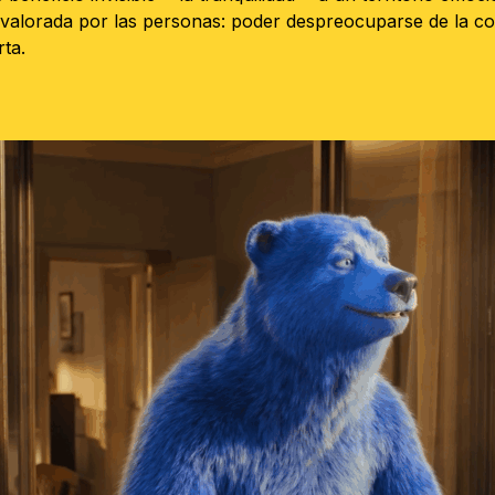
valorada por las personas: poder despreocuparse de la co
ta.