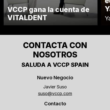
e
Y
VCCP gana la cuenta de
VITALDENT
Y
CONTACTA CON
NOSOTROS
SALUDA A VCCP SPAIN
Nuevo Negocio
Javier Suso
suso@vccp.com
Contacto