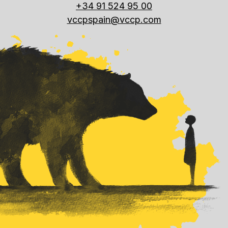
+34 91 524 95 00
vccpspain@vccp.com