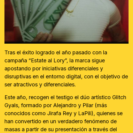
Tras el éxito logrado el año pasado con la
campaña “Estate al Lory”, la marca sigue
apostando por iniciativas diferenciales y
disruptivas en el entorno digital, con el objetivo de
ser atractivos y diferenciales.
Este año, recogen el testigo el dúo artístico Glitch
Gyals, formado por Alejandro y Pilar (más
conocidos como Jirafa Rey y LaPili), quienes se
han convertido en un verdadero fenómeno de
masas a partir de su presentación a través del